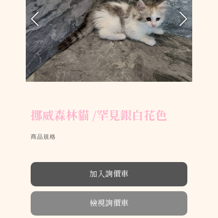
挪威森林貓 /罕見銀白花色
商品規格
檢視詢價車