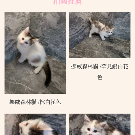
挪威森林貓 /罕見銀白花
色
挪威森林貓 /棕白花色